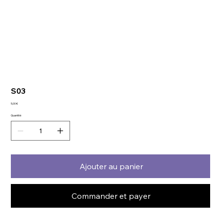
S03
Prix
5,00 €
Quantité
Ajouter au panier
Commander et payer