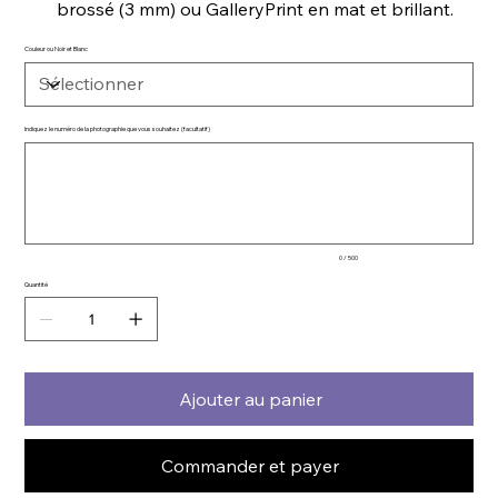
brossé (3 mm) ou GalleryPrint en mat et brillant.
Couleur ou Noir et Blanc
Indiquez le numéro de la photographie que vous souhaitez (facultatif)
Jusqu'à
500
caractères.
0 / 500
Quantité
Ajouter au panier
Commander et payer