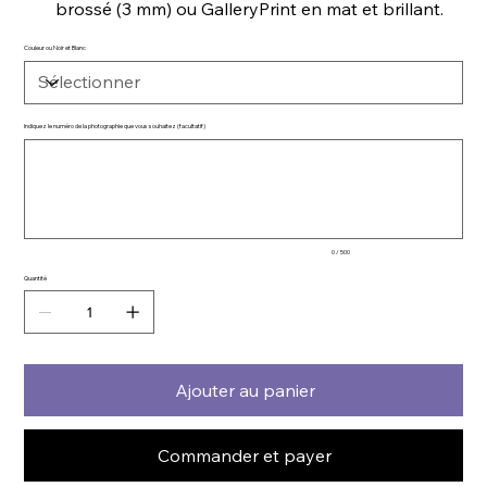
brossé (3 mm) ou GalleryPrint en mat et brillant.
Couleur ou Noir et Blanc
Indiquez le numéro de la photographie que vous souhaitez (facultatif)
Jusqu'à
500
caractères.
0 / 500
Quantité
Ajouter au panier
Commander et payer