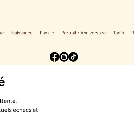
se
Naissance
Famille
Portrait / Anniversaire
Tarifs
R
é
ttente,
tuels échecs et