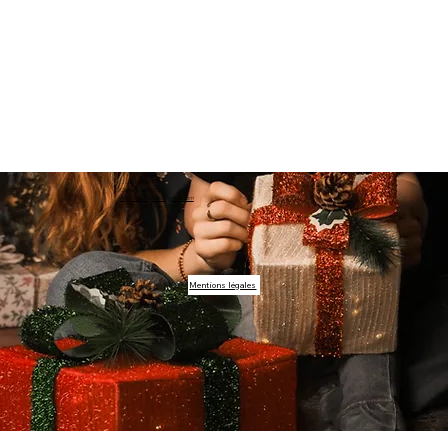
ENJOY STUDIO
Condécourt (95)
enjoy.studiophoto@gmail.com
© 2024 par Creacomet.
Mentions légales